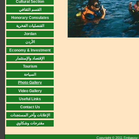
Cultural Section
القسم الثقافي
Honorary Consulates
القنصليات الفخرية
Jordan
الأردن
Economy & Investment
الإقتصاد والإستثمار
Tourism
السياحة
Photo Gallery
Video Gallery
Useful Links
Contact Us
الإعلانات وآخر المستجدات
مقترحات وشكاوي
Copyright © 2011 Embassy o