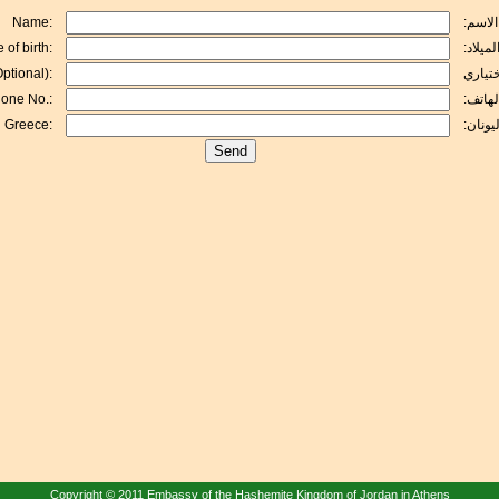
:الاسم
Name:
الميلاد
 of birth:
ختياري
ptional):
لهاتف
one No.:
ليونان
n Greece:
Copyright © 2011 Embassy of the Hashemite Kingdom of Jordan in Athens