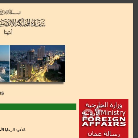
*للأخوة الرعايا الأردنيين الراغبين بتسجيل بياناتهم هنا لكي تتمكن السفارة من التواصل معهم والاطمئنان عليهم في حالات الطوارئ.