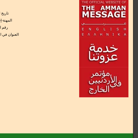
:تاريخ 
المهنة-إ
:رقم ا
:العنوان في ا